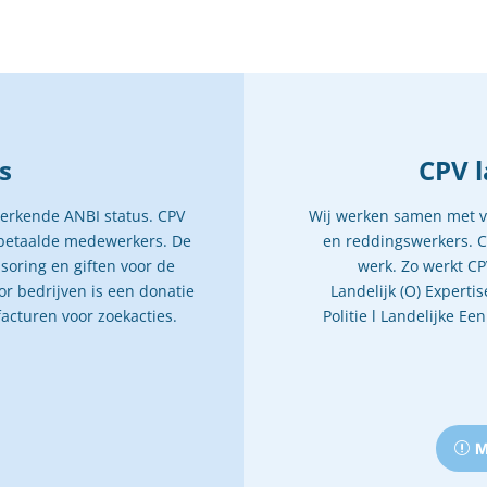
s
CPV l
 erkende ANBI status. CPV
Wij werken samen met ve
onbetaalde medewerkers. De
en reddingswerkers. CP
nsoring en giften voor de
werk. Zo werkt CP
r bedrijven is een donatie
Landelijk (O) Expert
 facturen voor zoekacties.
Politie l Landelijke E
M