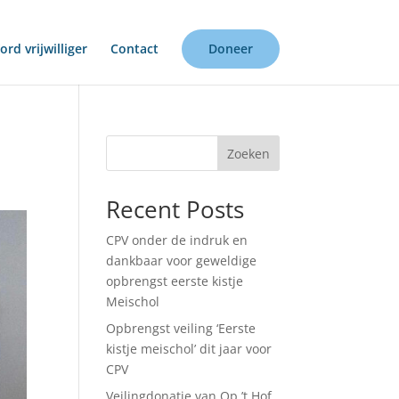
rd vrijwilliger
Contact
Doneer
Zoeken
Recent Posts
CPV onder de indruk en
dankbaar voor geweldige
opbrengst eerste kistje
Meischol
Opbrengst veiling ‘Eerste
kistje meischol’ dit jaar voor
CPV
Veilingdonatie van Op ’t Hof