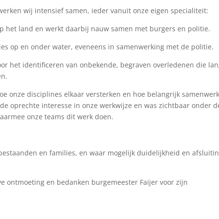
 werken wij intensief samen, ieder vanuit onze eigen specialiteit:
 op het land en werkt daarbij nauw samen met burgers en politie.
ies op en onder water, eveneens in samenwerking met de politie.
n voor het identificeren van onbekende, begraven overledenen die la
en.
oe onze disciplines elkaar versterken en hoe belangrijk samenwer
nde oprechte interesse in onze werkwijze en was zichtbaar onder d
waarmee onze teams dit werk doen.
staanden en families, en waar mogelijk duidelijkheid en afsluiti
eve ontmoeting en bedanken burgemeester Faijer voor zijn