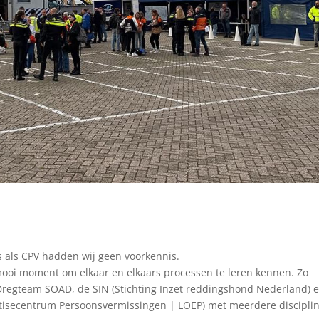
us als CPV hadden wij geen voorkennis.
ooi moment om elkaar en elkaars processen te leren kennen. Zo
regteam SOAD, de SIN (Stichting Inzet reddingshond Nederland) 
pertisecentrum Persoonsvermissingen | LOEP) met meerdere discipli