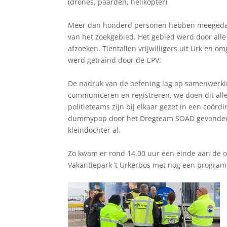
(drones, paarden, helikopter)
Meer dan honderd personen hebben meegedaan 
van het zoekgebied. Het gebied werd door alle
afzoeken. Tientallen vrijwilligers uit Urk en o
werd getraind door de CPV.
De nadruk van de oefening lag op samenwerkin
communiceren en registreren, we doen dit all
politieteams zijn bij elkaar gezet in een coör
dummypop door het Dregteam SOAD gevonden i
kleindochter al.
Zo kwam er rond 14.00 uur een einde aan de oe
Vakantiepark ’t Urkerbos met nog een program