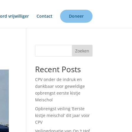
rd vrijwilliger
Contact
Doneer
Zoeken
Recent Posts
CPV onder de indruk en
dankbaar voor geweldige
opbrengst eerste kistje
Meischol
Opbrengst veiling ‘Eerste
kistje meischol’ dit jaar voor
CPV
Veilingdonatie van Op ’t Hof