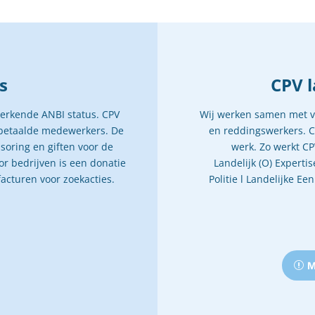
s
CPV l
 erkende ANBI status. CPV
Wij werken samen met ve
onbetaalde medewerkers. De
en reddingswerkers. CP
nsoring en giften voor de
werk. Zo werkt CP
r bedrijven is een donatie
Landelijk (O) Expert
 facturen voor zoekacties.
Politie l Landelijke E
M